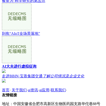
被誉为“科学研究的第五范
到焦“AIoT全场景落地”
AI大夫进行虚拟征询
走进BBIN·宝盈集团交通
了解公司情况及企业文化
首页
·
关于我们
·
ai资讯
·
ai应用
·
联系我们
·
友情链接
地址：中国安徽省合肥市高新区生物医药园支路华佗巷88号