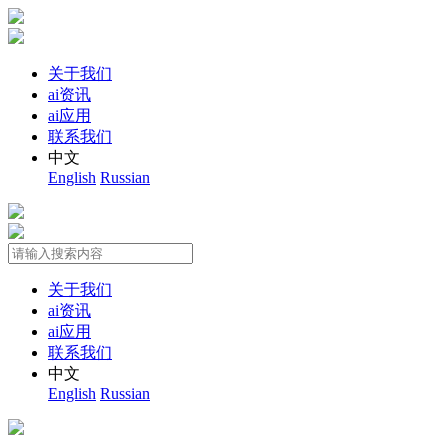
关于我们
ai资讯
ai应用
联系我们
中文
English
Russian
关于我们
ai资讯
ai应用
联系我们
中文
English
Russian