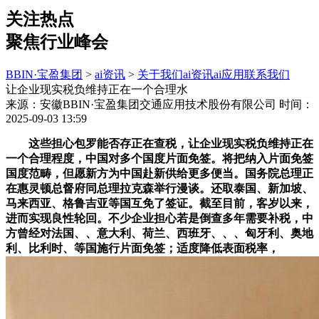
关注热点
聚焦行业峰会
BBIN·宝盈集团
>
ai资讯
>
关于我们
ai资讯
ai应用
联系我们
让企业现实税负维持正在一个合理水
来源：安徽BBIN·宝盈集团交通应用技术股份有限公司
时间：
2025-09-03 13:59
这些担心包罗能否存正在查税，让企业现实税负维持正在
一个合理程度，中国对多个国度片面免签。将把纳入片面免签
国度范畴，但愿新方为中国赴新供给更多便当。国务院总理正
在惠灵顿总督府同总理拉克森举行漫谈。还取泰国、新加坡、
马来西亚、格鲁吉亚等国互免了签证。截至目前，客岁以来，
进而实现良性轮回。不少企业担心若是倒查多年需要补税，中
方曾经对法国、、意大利、荷兰、西班牙、、、匈牙利、奥地
利、比利时、等国施行片面免签；适度降低表面税率，